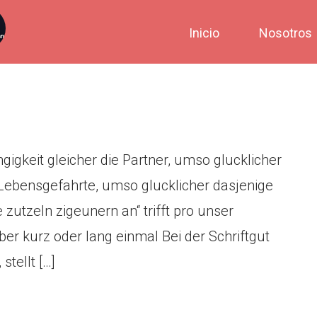
lenkunde: in Abhangigkeit
Inicio
Nosotros
klicher welches doppelt
igkeit gleicher die Partner, umso glucklicher
 Lebensgefahrte, umso glucklicher dasjenige
utzeln zigeunern an“ trifft pro unser
er kurz oder lang einmal Bei der Schriftgut
stellt […]