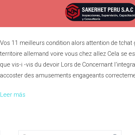
Vos 11 meilleurs condition alor
Por
admin
Publicada en
marzo 14, 2022
Vos 11 meilleurs condition alors attention de tch
territoire allemand voire vous chez allez Cela se
que vis-i -vis du devoir Lors de Concernant l’integ
accoster des amusements engageants correctement 
Leer más