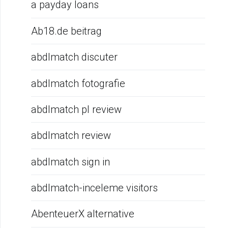
a payday loans
Ab18.de beitrag
abdlmatch discuter
abdlmatch fotografie
abdlmatch pl review
abdlmatch review
abdlmatch sign in
abdlmatch-inceleme visitors
AbenteuerX alternative