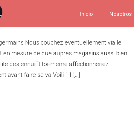
s attention de tchat germains
Inicio
Nosotros
at germains Nous couchez eventuellement via le
 est en mesure de que aupres magasins aussi bien
ralite des ennuiEt toi-meme affectionneriez
avant faire se va Voili 11 […]