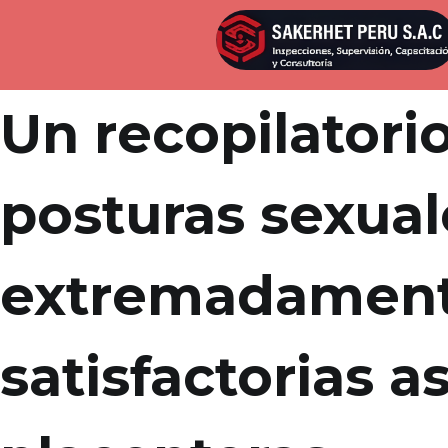
Por
admin
Publicada en
abril 10, 2022
Un recopilatori
posturas sexual
extremadamen
satisfactorias a