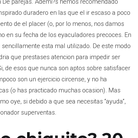
in De parejas. Ademi?s hemos recomendado
nspirado duradero en las que el ir escaso a poco
mento de el placer (o, por lo menos, nos damos
mo en su fecha de los eyaculadores precoces. En
o sencillamente esta mal utilizado. De este modo
dria que prestases atencion para impedir ser
i, de esos que nunca son aptos sobre satisfacer
mpoco son un ejercicio circense, y no ha
cas (o has practicado muchas ocasion). Mas
omo oye, si debido a que sea necesitas “ayuda”,
ionador superventas.