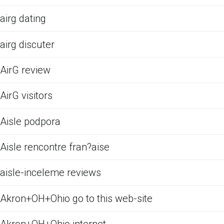
airg dating
airg discuter
AirG review
AirG visitors
Aisle podpora
Aisle rencontre fran?aise
aisle-inceleme reviews
Akron+OH+Ohio go to this web-site