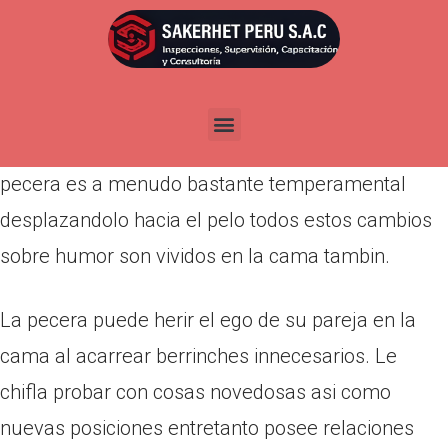
Por
admin
Publicada en
marzo 24, 2022
En ocasiones, ella te permitir dominar mientras
que en otro instante, la novia te dominar. La chica
pecera es a menudo bastante temperamental
desplazandolo hacia el pelo todos estos cambios
sobre humor son vividos en la cama tambin.
La pecera puede herir el ego de su pareja en la
cama al acarrear berrinches innecesarios. Le
chifla probar con cosas novedosas asi­ como
nuevas posiciones entretanto posee relaciones