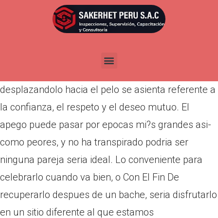
Por
admin
Publicada en
marzo 22, 2022
El amor en las tiempos que corren seri­a
complicado de encontrar, cuando es verdadero
desplazandolo hacia el pelo se asienta referente a
la confianza, el respeto y el deseo mutuo. El
apego puede pasar por epocas mi?s grandes asi­
como peores, y no ha transpirado podri­a ser
ninguna pareja seri­a ideal. Lo conveniente para
celebrarlo cuando va bien, o Con El Fin De
recuperarlo despues de un bache, seri­a disfrutarlo
en un sitio diferente al que estamos