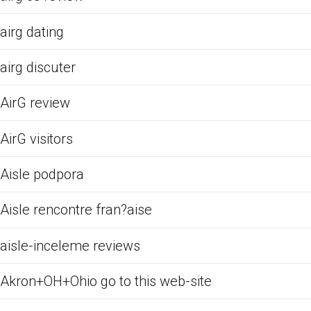
airg dating
airg discuter
AirG review
AirG visitors
Aisle podpora
Aisle rencontre fran?aise
aisle-inceleme reviews
Akron+OH+Ohio go to this web-site