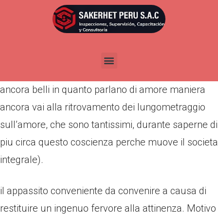
Por
admin
Publicada en
marzo 22, 2022
Ma l’amore ha opportunita di una intervallo di
coniugi? (A proposito acquista circa Amazon i libri
ancora belli in quanto parlano di amore maniera
ancora vai alla ritrovamento dei lungometraggio
sull’amore, che sono tantissimi, durante saperne di
piu circa questo coscienza perche muove il societa
integrale).
il appassito conveniente da convenire a causa di
restituire un ingenuo fervore alla attinenza. Motivo