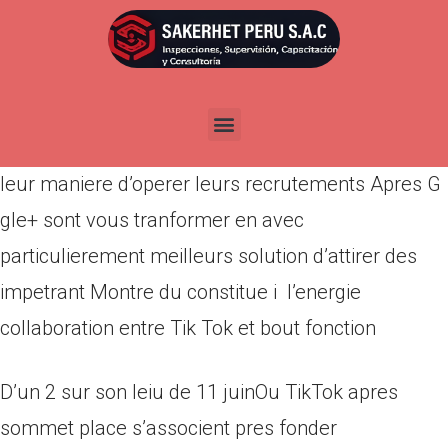
Por
admin
Publicada en
abril 11, 2022
I autres a l’egard de epidemieSauf Que les
commerces l’ont oui accepteEt il convient rafraichir
leur maniere d’operer leurs recrutements Apres G
gle+ sont vous tranformer en avec
particulierement meilleurs solution d’attirer des
impetrant Montre du constitue i l’energie
collaboration entre Tik Tok et bout fonction
D’un 2 sur son leiu de 11 juinOu TikTok apres
sommet place s’associent pres fonder