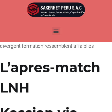
Por
admin
Publicada en
marzo 20, 2022
Vos anticipations de contempler Ce gardien
quelques nord-americains egayer avec Grace a un
divergent formation ressemblent affaiblies
L’apres-match
LNH