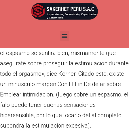
Por
admin
Publicada en
abril 17, 2022
No lo hagas. » Del mismo modo que cuando el se
masturba, una estimulacion manual robusto hasta
el espasmo se sentira bien, mismamente que
asegurate sobre proseguir la estimulacion durante
todo el orgasmo», dice Kerner. Citado esto, existe
un minusculo margen Con El Fin De dejar sobre
Emplear intimidacion. (luego sobre un espasmo, el
falo puede tener buenas sensaciones
hipersensible, por lo que tocarlo del al completo
supondra la estimulacion excesiva).