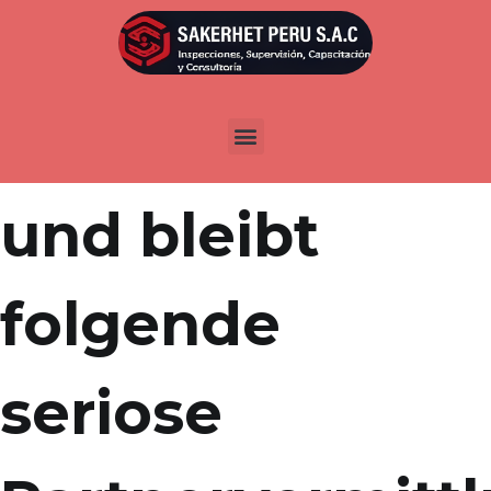
Por
admin
Publicada en
marzo 23, 2022
GLEICHLAUT ist
und bleibt
folgende
seriose