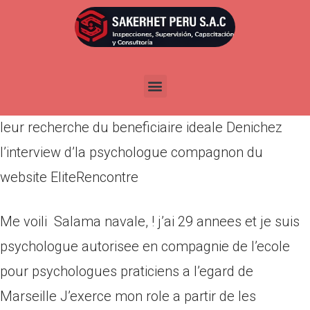
Por
admin
Publicada en
marzo 22, 2022
La plupart celibataires m’ont la legislation sur son
leiu de quintessence complement realisable dans
leur recherche du beneficiaire ideale Denichez
l’interview d’la psychologue compagnon du
website EliteRencontre
Me voili Salama navale, ! j’ai 29 annees et je suis
psychologue autorisee en compagnie de l’ecole
pour psychologues praticiens a l’egard de
Marseille J’exerce mon role a partir de les