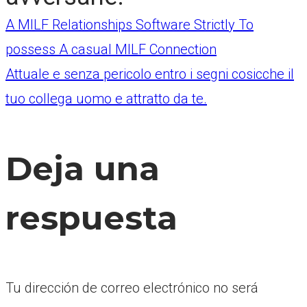
Navegación
A MILF Relationships Software Strictly To
possess A casual MILF Connection
Attuale e senza pericolo entro i segni cosicche il
de
tuo collega uomo e attratto da te.
entradas
Deja una
respuesta
Tu dirección de correo electrónico no será