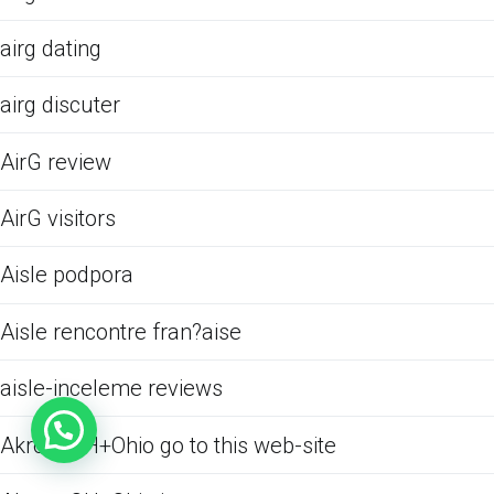
airg dating
airg discuter
AirG review
AirG visitors
Aisle podpora
Aisle rencontre fran?aise
aisle-inceleme reviews
Akron+OH+Ohio go to this web-site