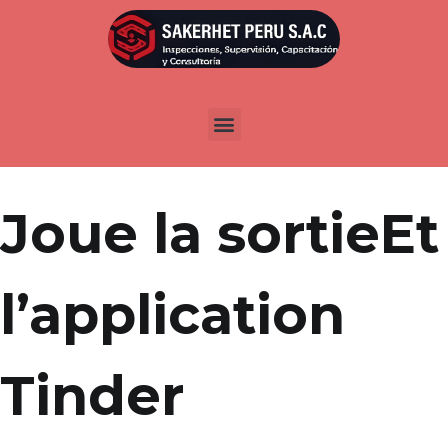
Por
admin
Publicada en
abril 2, 2022
Pour un avertissement encore rigoureux, ! rendez-
vous sur cette instruction en ce qui concerne xflirt
Joue la sortieEt
l’application
Tinder