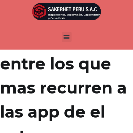
Por
admin
Publicada en
abril 9, 2022
Las argentinos,
entre los que
mas recurren a
las app de el