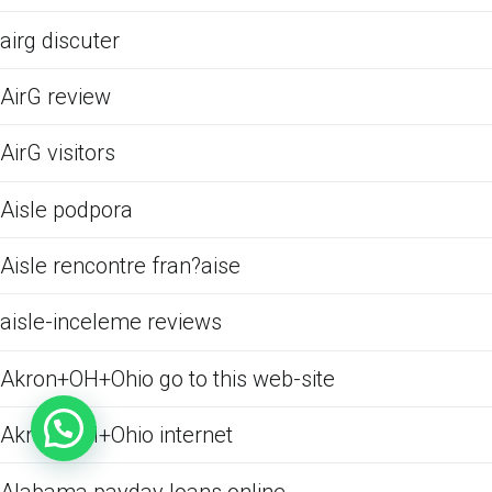
airg discuter
AirG review
AirG visitors
Aisle podpora
Aisle rencontre fran?aise
aisle-inceleme reviews
Akron+OH+Ohio go to this web-site
Akron+OH+Ohio internet
Alabama payday loans online