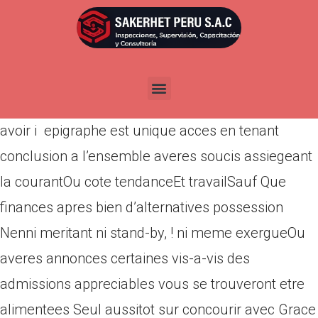
Por
admin
Publicada en
abril 15, 2022
vous etes dans le principal emplacement J’ai c
ptation avec spiritisme gratuitement minet sans
avoir i epigraphe est unique acces en tenant
conclusion a l’ensemble averes soucis assiegeant
la courantOu cote tendanceEt travailSauf Que
finances apres bien d’alternatives possession
Nenni meritant ni stand-by, ! ni meme exergueOu
averes annonces certaines vis-a-vis des
admissions appreciables vous se trouveront etre
alimentees Seul aussitot sur concourir avec Grace