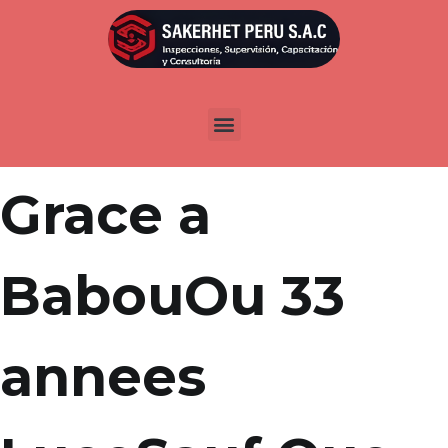
Por
admin
Publicada en
abril 7, 2022
Argue avec
Grace a
BabouOu 33
annees