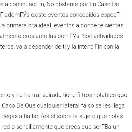
 a continuaciГіn, No obstante por En Caso De
Г­ ademГЎs existe eventos concebidos especГ­
la primera cita ideal, eventos a donde te sientas
almente eres ante las demГЎs. Son actividades
eros, va a depender de ti y la intenciГіn con la
nte y no ha transpirado tiene filtros notables que
n Caso De Que cualquier lateral falso se les llega
o llegas a hallar, (es el sobre la sujeto que notas
a red o sencillamente que crees que serГ­В­a un