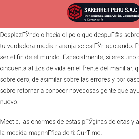
Por
admin
Publicada en
abril 13, 2022
DesplazГЎndolo hacia el pelo que despuГ©s sobre ci
tu verdadera media naranja se estГЎn agotando. Pe
ser el fin de el mundo. Especialmente, si eres uno
cincuenta aГ±os de vida en el frente del manillar,
sobre cero, de asimilar sobre las errores y por cas
sobre retornar a conocer novedosas gente que ayud
nuevo.
Meetic, las enormes de estas pГЎginas de citas y 
la medida magnnГ­fica de ti: OurTime.