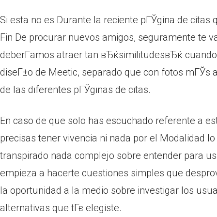
Si esta no es Durante la reciente pГЎgina de citas q
Fin De procurar nuevos amigos, seguramente te va
deberГ­amos atraer tan вЂќsimilitudesвЂќ cuando en
diseГ±o de Meetic, separado que con fotos mГЎs aco
de las diferentes pГЎginas de citas.
En caso de que solo has escuchado referente a e
precisas tener vivencia ni nada por el Modalidad 
transpirado nada complejo sobre entender para usar
empieza a hacerte cuestiones simples que desprovi
la oportunidad a la medio sobre investigar los usua
alternativas que tГє elegiste.