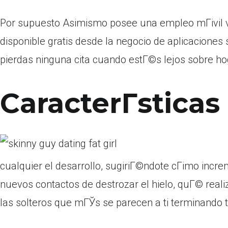
Por supuesto Asimismo posee una empleo mГіvil va
disponible gratis desde la negocio de aplicaciones
pierdas ninguna cita cuando estГ©s lejos sobre h
CaracterГ­sticas
cualquier el desarrollo, sugiriГ©ndote cГіmo increm
nuevos contactos de destrozar el hielo, quГ© reali
las solteros que mГЎs se parecen a ti terminando to