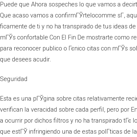
Puede que Ahora sospeches lo que vamos a decirte
Que acaso vamos a confirmГЎrtelocomme sГ­, aqu
ficamente de ti y no ha transpirado de tus ideas de 
mГЎs confortable Con El Fin De mostrarte como re
para reconocer publico o Гєnico citas con mГЎs solt
que desees acudir.
Seguridad
Esta es una pГЎgina sobre citas relativamente recie
verifican la veracidad sobre cada perfil, pero por E
a ocurrir por dichos filtros y no ha transpirado tГє l
que estГЎ infringiendo una de estas polГ­ticas de l