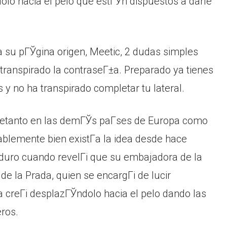
lo hacia el pelo que estГЎn dispuestos a darle
a su pГЎgina origen, Meetic, 2 dudas simples
transpirado la contraseГ±a. Preparado ya tienes
y no ha transpirado completar tu lateral.
tretanto en las demГЎs paГ­ses de Europa como
ablemente bien existГ­a la idea desde hace
duro cuando revelГі que su embajadora de la
e la Prada, quien se encargГі de lucir
la creГі desplazГЎndolo hacia el pelo dando las
eros.