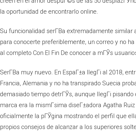
creen en el amor despuГ©s de las 50 desplazГЎndo
la oportunidad de encontrarlo online.
Su funcionalidad serГ­В­a extremadamente similar 
para conocerte preferiblemente, un correo y no ha 
al completo Con El Fin De conocer a mГЎs usuarios 
SerГ­В­a muy nuevo. En EspaГ±a llegГі al 2018, en
Francia, Alemania y no ha transpirado Suecia prob
demasiado tiempo detrГЎs, aunque llegГі pisando 
marca era la mismГ­sima diseГ±adora Agatha Ruiz d
oficialmente la pГЎgina mostrando el perfil que el
propios consejos de alcanzar a los superiores solt