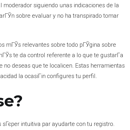
al moderador siguiendo unas indicaciones de la
arГЎn sobre evaluar y no ha transpirado tomar
os mГЎs relevantes sobre todo pГЎgina sobre
ГЎs te da control referente a lo que te gustarГ­a
ue no deseas que te localicen. Estas herramientas
acidad la ocasiГіn configures tu perfil.
se?
Гєper intuitiva par ayudarte con tu registro.