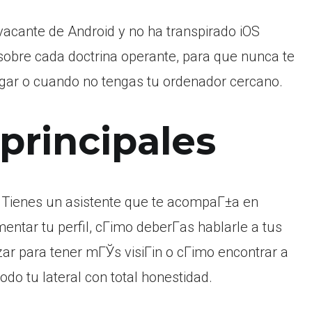
cante de Android y no ha transpirado iOS
 sobre cada doctrina operante, para que nunca te
ogar o cuando no tengas tu ordenador cercano.
 principales
Tienes un asistente que te acompaГ±a en
entar tu perfil, cГіmo deberГ­as hablarle a tus
zar para tener mГЎs visiГіn o cГіmo encontrar a
do tu lateral con total honestidad.