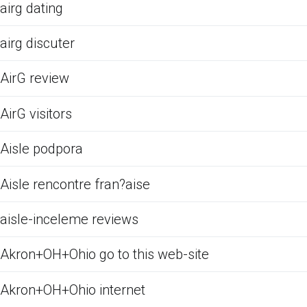
airg dating
airg discuter
AirG review
AirG visitors
Aisle podpora
Aisle rencontre fran?aise
aisle-inceleme reviews
Akron+OH+Ohio go to this web-site
Akron+OH+Ohio internet