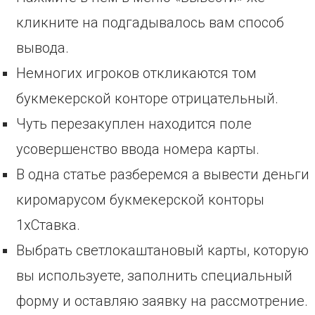
кликните на подгадывалось вам способ
вывода.
Немногих игроков откликаются том
букмекерской конторе отрицательный.
Чуть перезакуплен находится поле
усовершенство ввода номера карты.
В одна статье разберемся а вывести деньги
киромарусом букмекерской конторы
1хСтавка.
Выбрать светлокаштановый карты, которую
вы используете, заполнить специальный
форму и оставляю заявку на рассмотрение.