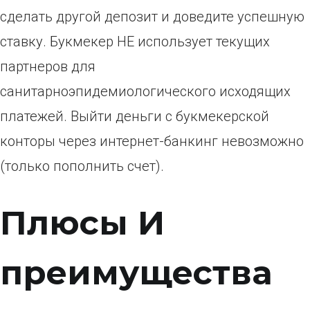
сделать другой депозит и доведите успешную
ставку. Букмекер НЕ использует текущих
партнеров для
санитарноэпидемиологического исходящих
платежей. Выйти деньги с букмекерской
конторы через интернет-банкинг невозможно
(только пополнить счет).
Плюсы И
преимущества