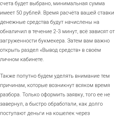
счета будет выбрано, минимальная сумма
имеет 50 рублей. Время расчёта вашей ставки
денежные средства будут начислены на
обналичил в течение 2-3 минут, всё зависят от
загруженности букмекера. Затем вам важно
открыть раздел «Вывод средств» в своём
личном кабинете.
Также попутно будем уделять внимание тем
причинам, которые возникнут всяком время
разбора. Только оформить заявку, того ее не
завернул, а быстро обработали, как долго
поступают деньги на кошелек через