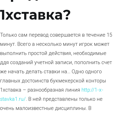
1хставка?
Только сам перевод совершается в течение 15
минут. Всего а несколько минут игрок может
выполнить простой действия, необходимые
ддя созданий учетной записи, пополнить счет
же начать делать ставки на… Одно одного
главных достоинств букмекерской конторы
1хставка – разнообразная линия
http://1-x-
stavka1.ru/
. В ней представлены только не
очень малоизвестные дисциплины. В