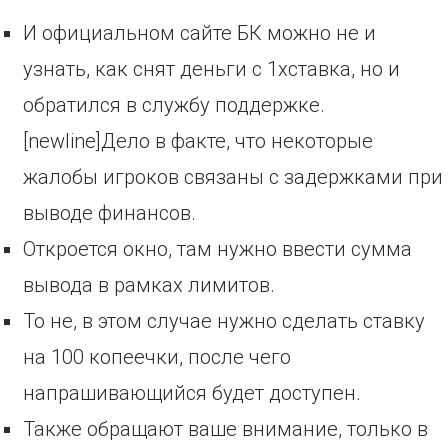
И официальном сайте БК можно не и
узнать, как снят деньги с 1хставка, но и
обратился в службу поддержке.
[newline]Дело в факте, что некоторые
жалобы игроков связаны с задержками при
выводе финансов.
Откроется окно, там нужно ввести сумма
вывода в рамках лимитов.
То не, в этом случае нужно сделать ставку
на 100 копеечки, после чего
напрашивающийся будет доступен.
Также обращают ваше внимание, только в