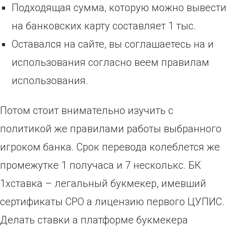
Подходящая сумма, которую можно вывести
на банковских карту составляет 1 тыс.
Оставался на сайте, вы соглашаетесь на и
использования согласно веем правилам
использования.
Потом стоит внимательно изучить с
политикой же правилами работы выбранного
игроком банка. Срок перевода колеблется же
промежутке 1 получаса и 7 несколькс. БК
1хставка – легальный букмекер, имевший
сертификаты СРО а лицензию первого ЦУПИС.
Делать ставки а платформе букмекера