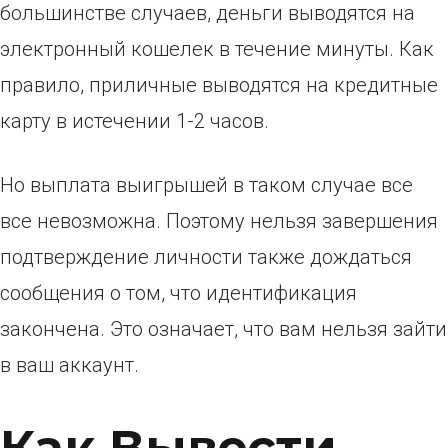
большинстве случаев, деньги выводятся на
электронный кошелек в течение минуты. Как
правило, приличные выводятся на кредитные
карту в истечении 1-2 часов.
Но выплата выигрышей в таком случае все
все невозможна. Поэтому нельзя завершения
подтверждение личности также дождаться
сообщения о том, что идентификация
закончена. Это означает, что вам нельзя зайти
в ваш аккаунт.
Как Вывести