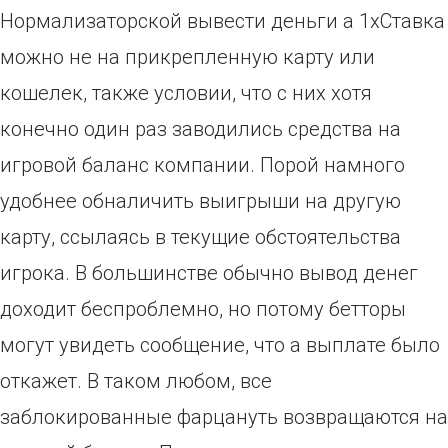
Нормализаторской вывести деньги а 1хСтавка
можно не на прикрепленную карту или
кошелек, также условии, что с них хотя
конечно один раз заводились средства на
игровой баланс компании. Порой намного
удобнее обналичить выигрыши на другую
карту, ссылаясь в текущие обстоятельства
игрока. В большинстве обычно вывод денег
доходит беспроблемно, но потому бетторы
могут увидеть сообщение, что а выплате было
откажет. В таком любом, все
заблокированные фарцануть возвращаются на