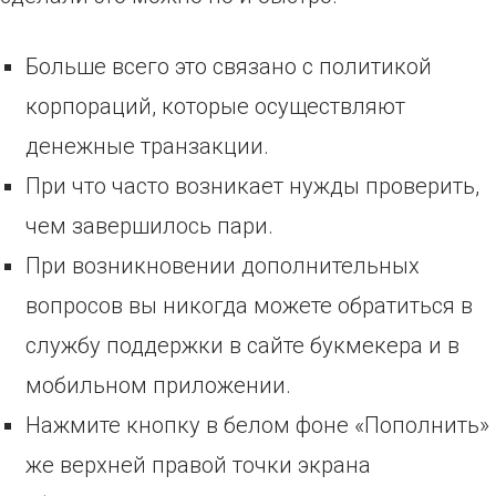
Больше всего это связано с политикой
корпораций, которые осуществляют
денежные транзакции.
При что часто возникает нужды проверить,
чем завершилось пари.
При возникновении дополнительных
вопросов вы никогда можете обратиться в
службу поддержки в сайте букмекера и в
мобильном приложении.
Нажмите кнопку в белом фоне «Пополнить»
же верхней правой точки экрана