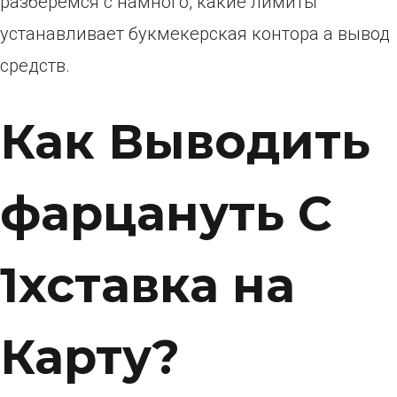
разберёмся с намного, какие лимиты
устанавливает букмекерская контора а вывод
средств.
Как Выводить
фарцануть С
1хставка на
Карту?