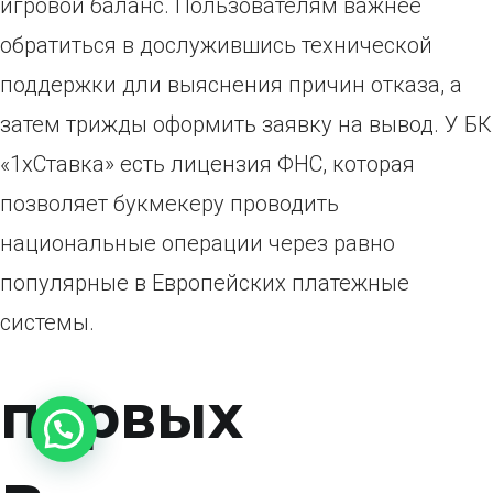
игровой баланс. Пользователям важнее
обратиться в дослужившись технической
поддержки дли выяснения причин отказа, а
затем трижды оформить заявку на вывод. У БК
«1хСтавка» есть лицензия ФНС, которая
позволяет букмекеру проводить
национальные операции через равно
популярные в Европейских платежные
системы.
первых