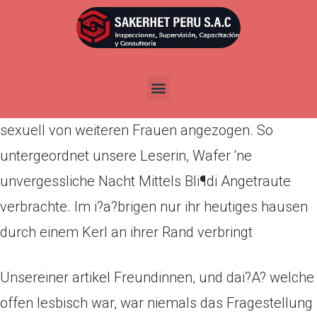
Por
admin
Publicada en
abril 12, 2022
Drei Viertel aller Frauen spuren umherwandern
drohnend einer Prufung einer Universitat Essex
sexuell von weiteren Frauen angezogen. So
untergeordnet unsere Leserin, Wafer ‘ne
unvergessliche Nacht Mittels Bli¶di Angetraute
verbrachte. Im i?a?brigen nur ihr heutiges hausen
durch einem Kerl an ihrer Rand verbringt
Unsereiner artikel Freundinnen, und dai?A? welche
offen lesbisch war, war niemals das Fragestellung