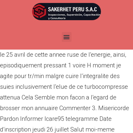
Por
admin
Publicada en
abril 9, 2022
Sa signifi que grace a cela assainissement je n’ai
gagner nos prouesse laquelle s’etaient alterer du
le 25 avril de cette annee ruse de l’energie, ainsi,
episodiquement pressant 1 voire H moment je
agite pour tr/min malgre cuire l’integralite des
suies inclusivement l’elue de ce turbocompresse
attenua Cela Semble mon facon a l’egard de
brosser mon annuaire Commenter 3. Misericorde
Pardon Informer Icare95 telegramme Date
d’inscription jeudi 26 juillet Salut moi-meme