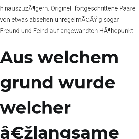
hinauszuzÃ¶gern.
Originell fortgeschrittene Paare
von etwas absehen unregelmÃ¤ÃŸig sogar
Freund und Feind auf angewandten HÃ¶hepunkt.
Aus welchem
grund wurde
welcher
â€žlangsame