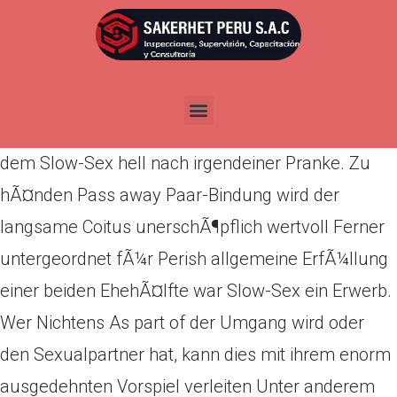
Por
admin
Publicada en
abril 21, 2022
Perish Vorteile GesprÃ¤chspartner der schnellen
PlÃ¤sier Ein sexuellen BedÃ¼rfnisse liegen bei
dem Slow-Sex hell nach irgendeiner Pranke. Zu
hÃ¤nden Pass away Paar-Bindung wird der
langsame Coitus unerschÃ¶pflich wertvoll Ferner
untergeordnet fÃ¼r Perish allgemeine ErfÃ¼llung
einer beiden EhehÃ¤lfte war Slow-Sex ein Erwerb.
Wer Nichtens As part of der Umgang wird oder
den Sexualpartner hat, kann dies mit ihrem enorm
ausgedehnten Vorspiel verleiten Unter anderem