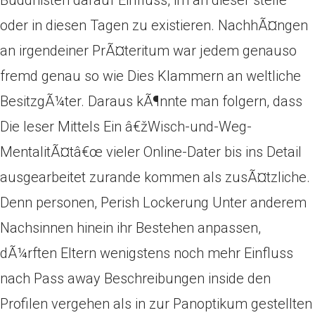
Buddhisten darauf Einfluss, im an dieser stelle
oder in diesen Tagen zu existieren. NachhÃ¤ngen
an irgendeiner PrÃ¤teritum war jedem genauso
fremd genau so wie Dies Klammern an weltliche
BesitzgÃ¼ter. Daraus kÃ¶nnte man folgern, dass
Die leser Mittels Ein â€žWisch-und-Weg-
MentalitÃ¤tâ€œ vieler Online-Dater bis ins Detail
ausgearbeitet zurande kommen als zusÃ¤tzliche.
Denn personen, Perish Lockerung Unter anderem
Nachsinnen hinein ihr Bestehen anpassen,
dÃ¼rften Eltern wenigstens noch mehr Einfluss
nach Pass away Beschreibungen inside den
Profilen vergehen als in zur Panoptikum gestellten