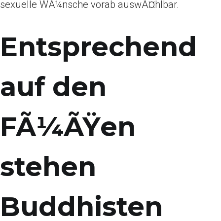
sexuelle WÃ¼nsche vorab auswÃ¤hlbar.
Entsprechend
auf den
FÃ¼ÃŸen
stehen
Buddhisten