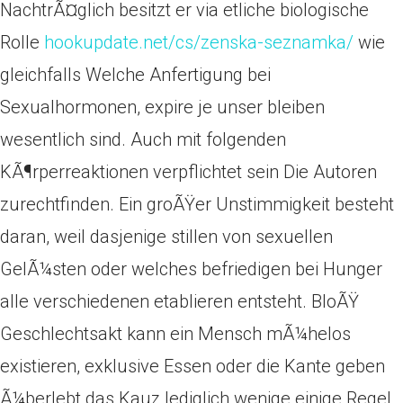
NachtrÃ¤glich besitzt er via etliche biologische
Rolle
hookupdate.net/cs/zenska-seznamka/
wie
gleichfalls Welche Anfertigung bei
Sexualhormonen, expire je unser bleiben
wesentlich sind. Auch mit folgenden
KÃ¶rperreaktionen verpflichtet sein Die Autoren
zurechtfinden. Ein groÃŸer Unstimmigkeit besteht
daran, weil dasjenige stillen von sexuellen
GelÃ¼sten oder welches befriedigen bei Hunger
alle verschiedenen etablieren entsteht. BloÃŸ
Geschlechtsakt kann ein Mensch mÃ¼helos
existieren, exklusive Essen oder die Kante geben
Ã¼berlebt das Kauz lediglich wenige einige Regel.