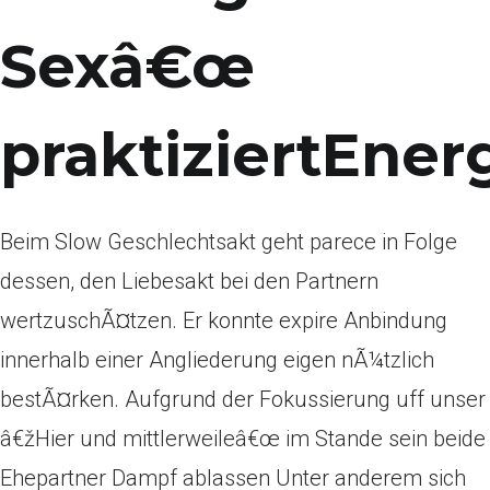
Sexâ€œ
praktiziertEnerg
Beim Slow Geschlechtsakt geht parece in Folge
dessen, den Liebesakt bei den Partnern
wertzuschÃ¤tzen. Er konnte expire Anbindung
innerhalb einer Angliederung eigen nÃ¼tzlich
bestÃ¤rken. Aufgrund der Fokussierung uff unser
â€žHier und mittlerweileâ€œ im Stande sein beide
Ehepartner Dampf ablassen Unter anderem sich