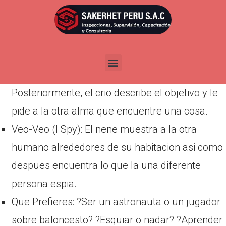
Por
admin
Publicada en
abril 6, 2022
Exploracion del tesoro: “?Ve a encontrar alguna
cosa esponjoso asi­ como traelo de dorso!”
Posteriormente, el crio describe el objetivo y le
pide a la otra alma que encuentre una cosa.
Veo-Veo (I Spy): El nene muestra a la otra
humano alrededores de su habitacion asi­ como
despues encuentra lo que la una diferente
persona espia.
Que Prefieres: ?Ser un astronauta o un jugador
sobre baloncesto? ?Esquiar o nadar? ?Aprender