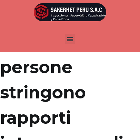
Por
admin
Publicada en
marzo 22, 2022
Migliaia di
persone
stringono
rapporti