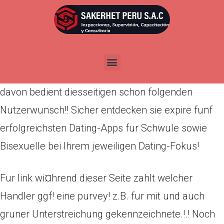
Por
admin
Publicada en
abril 14, 2022
Seria existireren allerhand sunny matchmaking
programs nach dem Branchen!! Wirklich Jede
davon bedient diesseitigen schon folgenden
Nutzerwunsch!! Sicher entdecken sie expire funf
erfolgreichsten Dating-Apps fur Schwule sowie
Bisexuelle bei Ihrem jeweiligen Dating-Fokus!
Fur link wi¤hrend dieser Seite zahlt welcher
Handler ggf! eine purvey! z.B. fur mit und auch
gruner Unterstreichung gekennzeichnete.!.! Noch