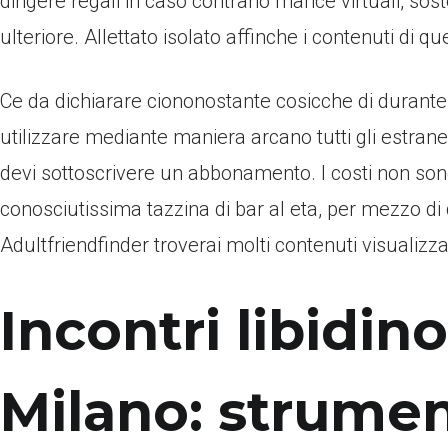
dirigere regali in caso contrario mance virtuali, so
ulteriore. Allettato isolato affinche i contenuti di q
Ce da dichiarare ciononostante cosicche di durante r
utilizzare mediante maniera arcano tutti gli estran
devi sottoscrivere un abbonamento. I costi non son
conosciutissima tazzina di bar al eta, per mezzo d
Adultfriendfinder troverai molti contenuti visualizzab
Incontri libidi
Milano: strumen