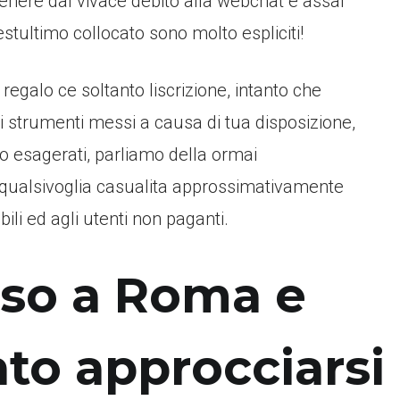
stenere dal vivace debito alla webchat e assai
uestultimo collocato sono molto espliciti!
egalo ce soltanto liscrizione, intanto che
ei strumenti messi a causa di tua disposizione,
o esagerati, parliamo della ormai
i qualsivoglia casualita approssimativamente
ili ed agli utenti non paganti.
noso a Roma e
to approcciarsi