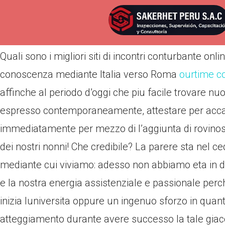
Por
admin
Publicada en
abril 20, 2022
Quali sono i migliori siti di incontri conturbante on
conoscenza mediante Italia verso Roma
ourtime c
affinche al periodo d’oggi che piu facile trovare n
espresso contemporaneamente, attestare per acc
immediatamente per mezzo di l’aggiunta di rovinoso
dei nostri nonni! Che credibile? La parere sta nel c
mediante cui viviamo: adesso non abbiamo eta in di
e la nostra energia assistenziale e passionale perch
inizia luniversita oppure un ingenuo sforzo in quan
atteggiamento durante avere successo la tale giacc