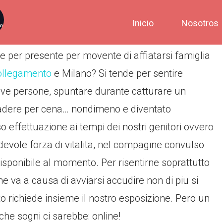
Inicio
Nosotros
line per presente per movente di affiatarsi famiglia
ollegamento
e Milano? Si tende per sentire
uove persone, spuntare durante catturare un
adere per cena… nondimeno e diventato
 effettuazione ai tempi dei nostri genitori ovvero
edevole forza di vitalita, nel compagine convulso
sponibile al momento. Per risentirne soprattutto
e va a causa di avviarsi accudire non di piu si
to richiede insieme il nostro esposizione. Pero un
he sogni ci sarebbe: online!