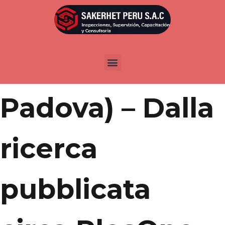
Por
admin
Publicada en
abril 20, 2022
(ateneo di
Padova) – Dalla
ricerca
pubblicata